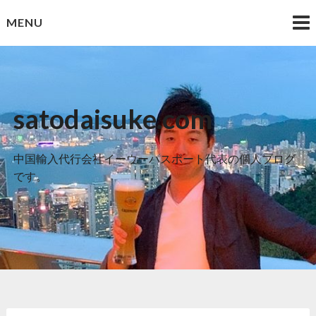
Skip
MENU
to
content
satodaisuke.com
中国輸入代行会社イーウーパスポート代表の個人ブログ
です。