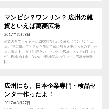
マンビシ？ワンリン？ 広州の雑
貨といえば萬菱広場
2017年3月28日
雑貨のサプライヤーが1200軒ひしめく萬菱（ワンリン）広
場。YP広州オフィスから歩いて家に帰る途中にあるので、た
まに来ます。 日本語読みの「マンビシ広場」とも呼ばれます
が、現地では通じないので現地読みのワンリン広場が無難
[…]...
広州にも、日本企業専門・検品セ
ンター作ったよ！
2017年3月27日