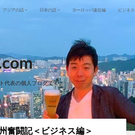
アジアの話
日本の話
ヨーロッパ遠征編
ビジネス
e.com
ト代表の個人ブログです。
広州奮闘記＜ビジネス編＞