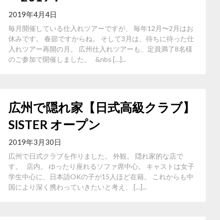
2019年4月4日
毎月開催している仕入れツアーですが、 毎年12月〜2月はお
休みです。 春節ですからね。 そして3月は、待ちに待った仕
入れツアー再開の月。 広州仕入れツアーも、定員満了8名様
のご参加で開催しました。 &nbs […]...
広州で隠れ家【日式高級クラブ】
SISTER オープン
2019年3月30日
広州で日式クラブを作りました。 外観。 隠れ家的な店で
す。 店内。 ゆったり座れるソファ席中心。 キャストは女子
学生中心に、日本語OKの子が15人ほど在籍。 これからも中
国により深く携わっていきたいと考え、 […]...