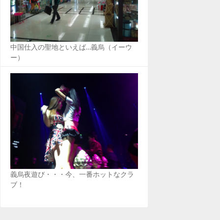
中国仕入の聖地といえば…義烏（イーウ
ー）
義烏夜遊び・・・今、一番ホットなクラ
ブ！