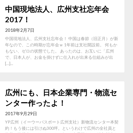
中国現地法人、広州支社忘年会
2017！
2018年2月7日
中国現地法人、広州支社忘年会！ 中国は春節（旧正月）が新
年なので、この時期が忘年会ｗ 1年前は支社開設前。 何もか
もない、ゼロの状態でした。 あったのは、お互いに「広州
で、日本人が、お金を掛けずに仕入れが出来る仕組みが出
[…]...
広州にも、日本企業専門・物流セ
ンター作ったよ！
2017年9月29日
YP広州（イーウーパスポート広州支社）新物流センター本契
約！もう後には引けぬ300坪。というわけで広州の全社員と