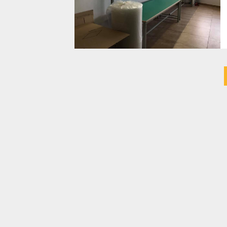
投
稿
ナ
ビ
ゲ
ー
シ
ョ
ン