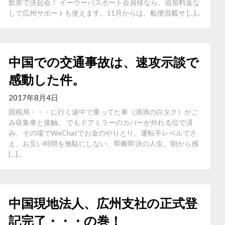
飲茶で決起会！ イーウーパスポート会員様なら、追加料金な
しで広州サポートも使えます。11月からは、船便混載サ […]...
中国での交通事故は、速攻示談で
感動した件。
2017年8月4日
国税局・・・に行く途中で乗ってた車（滴滴の白タク）がご
み収集車と接触。 でもドアミラーのカバーが外れる位で済
み、その場でWeChatでお金のやりとり。運転手レベルでさ
え、お互い時間を無駄にしない、即断即決の人生。朝から感
[…]...
中国現地法人、広州支社の正式登
記完了・・・の巻！