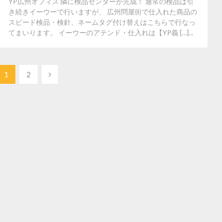
YP広州オフィス 隣に検品センターが完成！ 通常の検品は引
き続きイーウーで行いますが、 広州問屋街で仕入れた商品の
スピード検品・検針、ネームタグ付け替えはこちらで行なっ
てまいります。 イーウーのアテンド・仕入れは【YP義 […]...
1
2