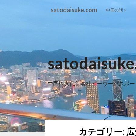
Skip
satodaisuke.com
to
中国の話
content
satodaisuk
中国輸入代行会社イーウーパスポー
カテゴリー: 