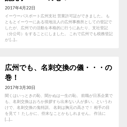
2017年4月22日
イーウーパスポート広州支社 営業許可証ができました。 も
ともとイーウーにある現地法人の広州事務所としての登記で
したが、広州での活動を本格的に行うにあたり、支社登記
（分公司）をすることにしました。 これで広州でも税務登記
が […]...
広州でも、名刺交換の儀・・・の
巻！
2017年3月30日
聞くはいっときの恥、聞かぬは一生の恥。 前職が日系企業で
も、名刺交換はおろか挨拶すら出来ない人が多い。というわ
けで、名刺交換の鬼特訓。 名刺は胸元の高さで！ 相手の目
を見て！ たしかに、些末なことかもしれません。 作法に
[…]...