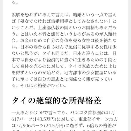
る。
誤解を恐れずにあえて言えば、結婚という一点で言え
ば「処女でなければ結婚相手としてみなされない」と
いうことだ。上座部仏教の国というお国柄もあるだろ
う。とはいえ本音と建前というものがあるのが人類社
会。お金のために自分の身体を売る女性は後を絶たな
い。日本の場合も自ら好んで風俗に従事する女性は少
ないと思うが、タイも同じだ。日本と違うことは、日
本では自分がより経済的に豊かに生きるための手段と
して身体を売るのに対して、タイは家族のために止む
を得ずというのが殆どだ。地方都市の少女置屋にいる
子に至っては自分の意志とは関係なく親が売ってい
る。それほど格差がひどい。
タイの絶望的な所得格差
一人あたりGDPで言っても、バンコク首都圏の41万
617バーツ(143.5万円)に対して、東北部イサーン地方
は7万906バーツ(24.5万円)に過ぎず、6倍もの格差が