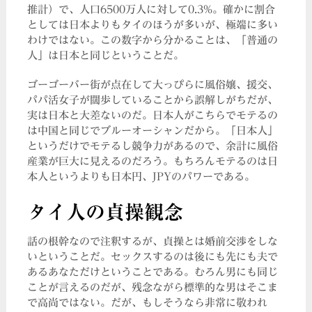
推計）で、人口6500万人に対して0.3%。確かに割合
としては日本よりもタイのほうが多いが、極端に多い
わけではない。この数字から分かることは、「普通の
人」は日本と同じということだ。
ゴーゴーバー街が点在して大っぴらに風俗嬢、援交、
パパ活女子が闊歩していることから誤解しがちだが、
実は日本と大差ないのだ。日本人がこちらでモテるの
は中国と同じでブルーオーシャンだから。「日本人」
というだけでモテるし競争力があるので、余計に風俗
産業が巨大に見えるのだろう。もちろんモテるのは日
本人というよりも日本円、JPYのパワーである。
タイ人の貞操観念
話の根幹なので注釈するが、貞操とは婚前交渉をしな
いということだ。セックスするのは後にも先にも夫で
あるあなただけということである。むろん男にも同じ
ことが言えるのだが、残念ながら標準的な男はそこま
で高尚ではない。だが、もしそうなら非常に敬われ