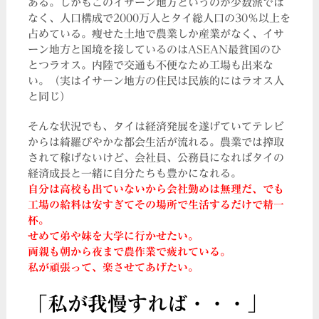
ある。しかもこのイサーン地方というのが少数派では
なく、人口構成で2000万人とタイ総人口の30％以上を
占めている。痩せた土地で農業しか産業がなく、イサ
ーン地方と国境を接しているのはASEAN最貧国のひ
とつラオス。内陸で交通も不便なため工場も出来な
い。（実はイサーン地方の住民は民族的にはラオス人
と同じ）
そんな状況でも、タイは経済発展を遂げていてテレビ
からは綺羅びやかな都会生活が流れる。農業では搾取
されて稼げないけど、会社員、公務員になればタイの
経済成長と一緒に自分たちも豊かになれる。
自分は高校も出ていないから会社勤めは無理だ、でも
工場の給料は安すぎてその場所で生活するだけで精一
杯。
せめて弟や妹を大学に行かせたい。
両親も朝から夜まで農作業で疲れている。
私が頑張って、楽させてあげたい。
「私が我慢すれば・・・」