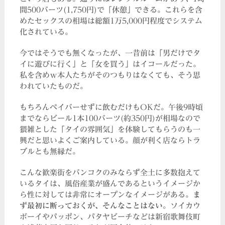
間500バーツ(1,750円)で「休憩」できる。これらを含
めたセックスの相場は総額1万5,000円程度でシステム
化されている。
今ではそうでも無くなったが、一昔前は「男だけでタ
イに遊びに行く」と「女を買う」はイコールだった。
私を含めｗ本人たちがそのつもりはなくても、そう思
われていたものだ。
もちろんペイバーせずに飲むだけもOKだ。午後9時頃
までならビール1本100バーツ(約350円)が相場なので
猥雑とした「タイの雰囲気」を体験してもらうのも一
興だと思いよくご案内している。顔が利く店ならトラ
ブルとも無縁だ。
こんな歓楽街をバンコクのみならず全土に多数抱えて
いるタイは、風俗産業が盛んであるというイメージか
ら性に対しては非常にオープンなイメージがある。
ま
ず最初に断っておくが、そんなことはない。
ソイカウ
ボーイやパッポン、パタヤビーチなどは新宿歌舞伎町