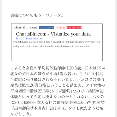
貞操についてもう一つデータ。
chartsbin.com
1343 shares
16 users
342 pockets
ChartsBin.com - Visualize your data
http://chartsbin.com
ChartsBin.com is a web-based data visualization tool that will allow everyone to q
uickly and easily create rich interactive visualizations with their own data.
によると女性の平均初体験年齢は20.5歳。日本は19.4
歳なので日本のほうが平均1歳も若い。さらに10代前
半置屋に売り飛ばされる子もいるし、バンコクの風俗
産業は概ね20歳前後ということを踏まえ、タイ女性の
平均初婚年齢は25.5歳(タイ統計局)なので、結婚＝初
体験といっても差し支えないのかもしれない。ちなみ
に20-24歳の日本人女性の婚前交渉率は35.5%(厚労省
「出生動向基本調査」2015年)。タイも似たようなも
んでしょう。