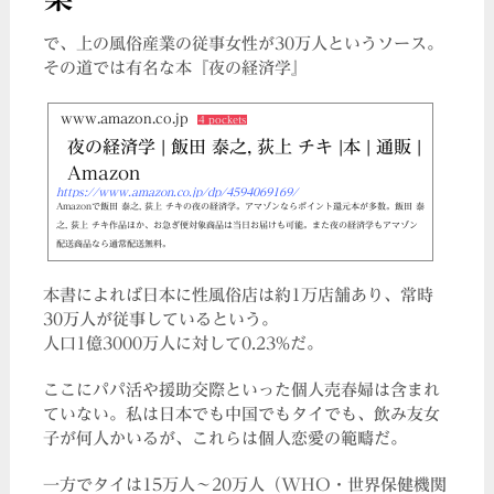
で、上の風俗産業の従事女性が30万人というソース。
その道では有名な本『夜の経済学』
www.amazon.co.jp
4 pockets
夜の経済学 | 飯田 泰之, 荻上 チキ |本 | 通販 |
Amazon
https://www.amazon.co.jp/dp/4594069169/
Amazonで飯田 泰之, 荻上 チキの夜の経済学。アマゾンならポイント還元本が多数。飯田 泰
之, 荻上 チキ作品ほか、お急ぎ便対象商品は当日お届けも可能。また夜の経済学もアマゾン
配送商品なら通常配送無料。
本書によれば日本に性風俗店は約1万店舗あり、常時
30万人が従事しているという。
人口1億3000万人に対して0.23%だ。
ここにパパ活や援助交際といった個人売春婦は含まれ
ていない。私は日本でも中国でもタイでも、飲み友女
子が何人かいるが、これらは個人恋愛の範疇だ。
一方でタイは15万人〜20万人（WHO・世界保健機関