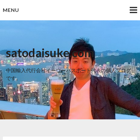
Skip
MENU
to
content
satodaisuke.com
中国輸入代行会社イーウーパスポート代表の個人ブログ
です。