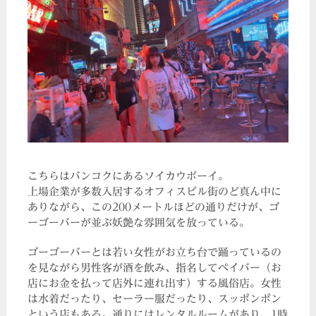
こちらはバンコクにあるソイカウボーイ。
上場企業が多数入居するオフィスビル街のど真ん中に
ありながら、この200メートルほどの通りだけが、ゴ
ーゴーバーが並ぶ妖艶な雰囲気を放っている。
ゴーゴーバーとは若い女性がお立ち台で踊っているの
を見ながら男性客が酒を飲み、指名してペイバー（お
店にお金を払って店外に連れ出す）する風俗店。女性
は水着だったり、セーラー服だったり、スッポンポン
という店もある。通りにはレンタルルームがあり、1時