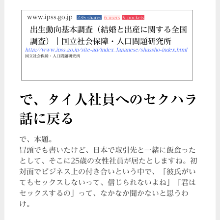
www.ipss.go.jp
235 shares
6 users
9 pockets
出生動向基本調査（結婚と出産に関する全国
調査）｜国立社会保障・人口問題研究所
http://www.ipss.go.jp/site-ad/index_Japanese/shussho-index.html
国立社会保障・人口問題研究所
で、タイ人社員へのセクハラ
話に戻る
で、本題。
冒頭でも書いたけど、日本で取引先と一緒に飯食った
として、そこに25歳の女性社員が居たとしますね。初
対面でビジネス上の付き合いという中で、「彼氏がい
てもセックスしないって、信じられないよね」「君は
セックスするの」って、なかなか聞かないと思うわ
け。