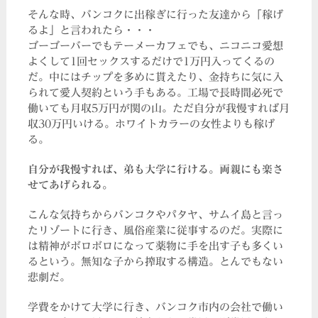
そんな時、バンコクに出稼ぎに行った友達から「稼げ
るよ」と言われたら・・・
ゴーゴーバーでもテーメーカフェでも、ニコニコ愛想
よくして1回セックスするだけで1万円入ってくるの
だ。中にはチップを多めに貰えたり、金持ちに気に入
られて愛人契約という手もある。工場で長時間必死で
働いても月収5万円が関の山。ただ自分が我慢すれば月
収30万円いける。ホワイトカラーの女性よりも稼げ
る。
自分が我慢すれば、弟も大学に行ける。両親にも楽さ
せてあげられる。
こんな気持ちからバンコクやパタヤ、サムイ島と言っ
たリゾートに行き、風俗産業に従事するのだ。実際に
は精神がボロボロになって薬物に手を出す子も多くい
るという。無知な子から搾取する構造。とんでもない
悲劇だ。
学費をかけて大学に行き、バンコク市内の会社で働い