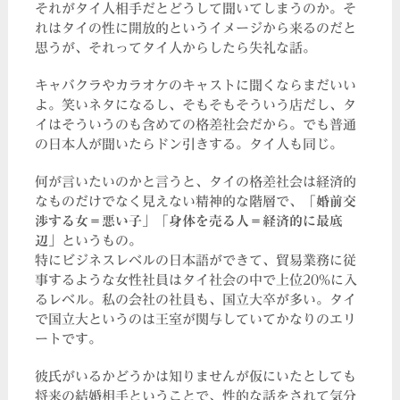
それがタイ人相手だとどうして聞いてしまうのか。そ
れはタイの性に開放的というイメージから来るのだと
思うが、それってタイ人からしたら失礼な話。
キャバクラやカラオケのキャストに聞くならまだいい
よ。笑いネタになるし、そもそもそういう店だし、タ
イはそういうのも含めての格差社会だから。でも普通
の日本人が聞いたらドン引きする。タイ人も同じ。
何が言いたいのかと言うと、タイの格差社会は経済的
なものだけでなく見えない精神的な階層で、
「婚前交
渉する女＝悪い子」「身体を売る人＝経済的に最底
辺」
というもの。
特にビジネスレベルの日本語ができて、貿易業務に従
事するような女性社員はタイ社会の中で上位20%に入
るレベル。私の会社の社員も、国立大卒が多い。タイ
で国立大というのは王室が関与していてかなりのエリ
ートです。
彼氏がいるかどうかは知りませんが仮にいたとしても
将来の結婚相手ということで、性的な話をされて気分