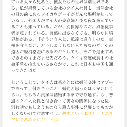
ている人から見ると、彼女たちの世界は別世界であ
る。私が経営している会社のタイ人社員も、当然会社
の目の前にあるソイカウボーイがどんな場所か知って
いるし、外国人がタイ人の売春婦と夜な夜な遊んでい
ることも知っている。だが、別世界なのだ。風俗従事
者は蔑まれている。言葉に出さなくても、明らかに境
界線がある。「そういう人と、私達は違う」のだ。貞
操を守らない、どうしようもない人たちなのだ。その
遠因が経済格差にあるのだとしても、そこを是正する
できるのはまだまだ先だろう。タイは高度成長中の社
会矛盾を抱えているさなかで、これは日本も中国も通
ってきた道だ。
ということで、タイ人は基本的には婚前交渉はタブー
であって、付き合うこと＝婚約と思ったほうがいいく
らい。もちろん貞操は結婚するまで守り通す。もし普
通のタイ人女性と付き合って男女の関係になった後、
別れ話でもしようものなら殺人事件に発展してもおか
しくないので注意すべし。
殺すというよりも、ナニを
アレするみたいだけどね
。