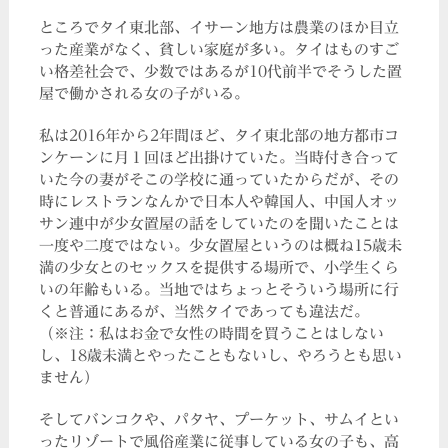
ところでタイ東北部、イサーン地方は農業のほか目立
った産業がなく、貧しい家庭が多い。タイはものすご
い格差社会で、少数ではあるが10代前半でそうした置
屋で働かされる女の子がいる。
私は2016年から2年間ほど、タイ東北部の地方都市コ
ンケーンに月１回ほど出掛けていた。当時付き合って
いた今の妻がそこの学校に通っていたからだが、その
時にレストランなんかで日本人や韓国人、中国人オッ
サン連中が少女置屋の話をしていたのを聞いたことは
一度や二度ではない。少女置屋というのは概ね15歳未
満の少女とのセックスを提供する場所で、小学生くら
いの年齢もいる。当地ではちょっとそういう場所に行
くと普通にあるが、当然タイであっても違法だ。
（※注：私はお金で女性の時間を買うことはしない
し、18歳未満とやったこともないし、やろうとも思い
ません）
そしてバンコクや、パタヤ、プーケット、サムイとい
ったリゾートで風俗産業に従事している女の子も、高