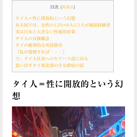
目次
[
非表示
]
タイ人＝性に開放的という幻想
ある国では、女性の12%=8人に1人が風俗経験者
実は日本と大差ない性風俗産業
タイ人の貞操観念
タイの絶望的な所得格差
「私が我慢すれば・・・」
で、タイ人社員へのセクハラ話に戻る
思い出すタイ東北部の少女置屋の話
タイ人＝性に開放的という幻
想