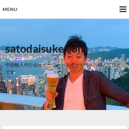
Skip
MENU
to
content
satodaisuke.com
中国輸入代行会社イーウーパスポート代表の個人ブログ
です。