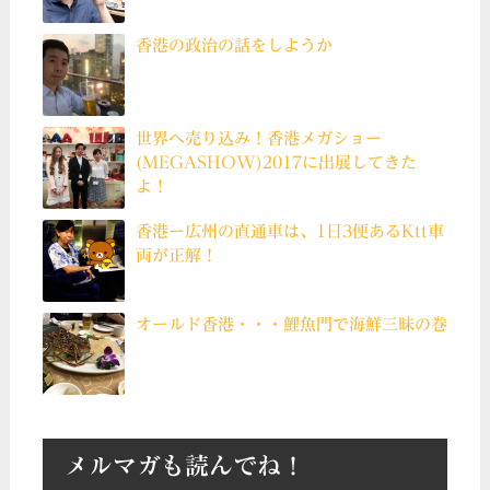
香港の政治の話をしようか
世界へ売り込み！香港メガショー
(MEGASHOW)2017に出展してきた
よ！
香港ー広州の直通車は、1日3便あるKtt車
両が正解！
オールド香港・・・鯉魚門で海鮮三昧の巻
メルマガも読んでね！