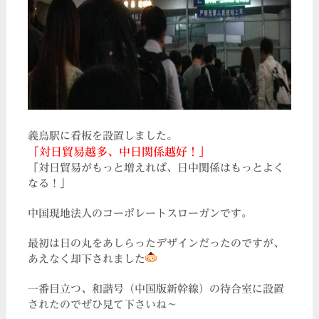
義烏駅に看板を設置しました。
「対日貿易越多、中日関係越好！」
「対日貿易がもっと増えれば、日中関係はもっとよく
なる！」
中国現地法人のコーポレートスローガンです。
最初は日の丸をあしらったデザインだったのですが、
あえなく却下されました
一番目立つ、和諧号（中国版新幹線）の待合室に設置
されたのでぜひ見て下さいね～