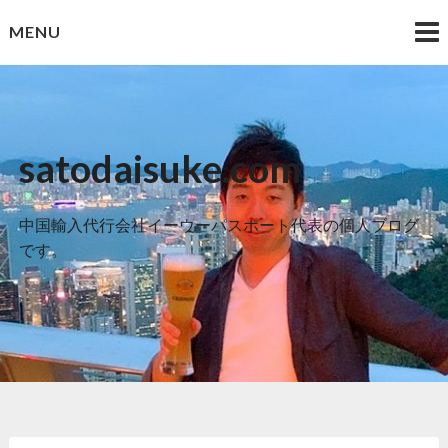
Skip
MENU
to
content
satodaisuke.com
中国輸入代行会社イーウーパスポート代表の個人ブログ
です。