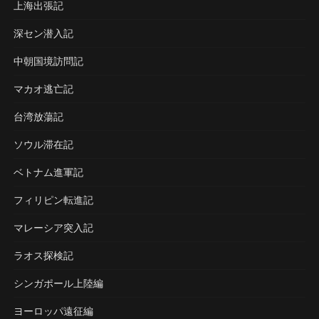
上海出張記
深セン潜入記
中朝国境訪問記
マカオ逃亡記
台湾放蕩記
ソウル滞在記
ベトナム進軍記
フィリピン転進記
マレーシア突入記
ラオス探検記
シンガポール上陸編
ヨーロッパ遠征編