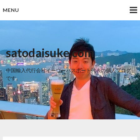
Skip
MENU
to
content
satodaisuke.com
中国輸入代行会社イーウーパスポート代表の個人ブログ
です。