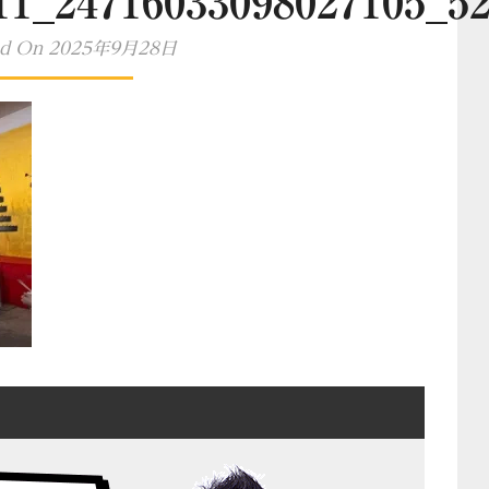
11_24716033098027105_5
ed On 2025年9月28日