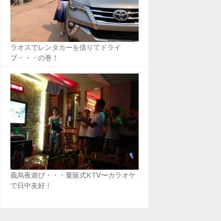
ラオスでレンタカーを借りてドライ
ブ・・・の巻！
義烏夜遊び・・・量販式KTV〜カラオケ
で日中友好！