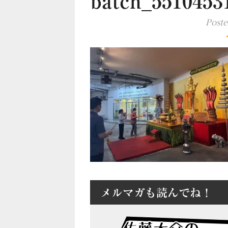
batch_5510453
Post
メルマガも読んでね！