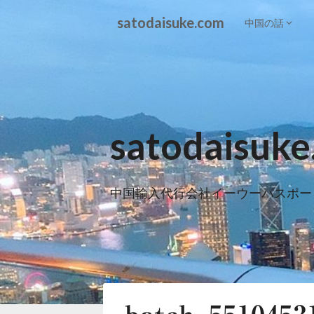
Skip
satodaisuke.com
to
中国の話
content
satodaisuk
中国輸入代行会社イーウーパスポー