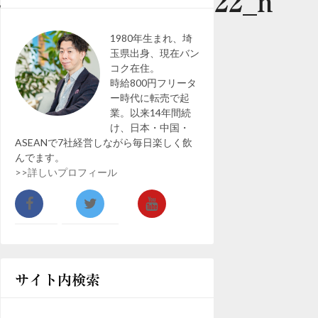
250675693239635522_n
1980年生まれ、埼
玉県出身、現在バン
コク在住。
時給800円フリータ
ー時代に転売で起
業。以来14年間続
け、日本・中国・
ASEANで7社経営しながら毎日楽しく飲
んでます。
>>詳しいプロフィール
サイト内検索