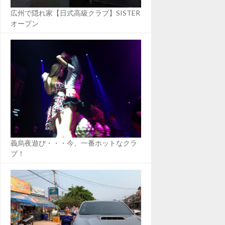
広州で隠れ家【日式高級クラブ】SISTER
オープン
義烏夜遊び・・・今、一番ホットなクラ
ブ！