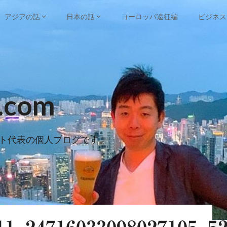
アジアの話
日本の話
ヨーロッパ遠征編
ビジネス
e.com
ト代表の個人ブログです。