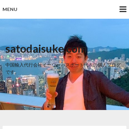
Skip
MENU
to
content
satodaisuke.com
中国輸入代行会社イーウーパスポート代表の個人ブログ
です。