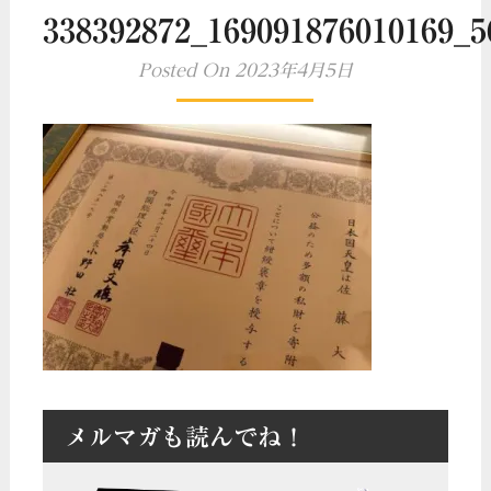
338392872_169091876010169_5
Posted On 2023年4月5日
メルマガも読んでね！