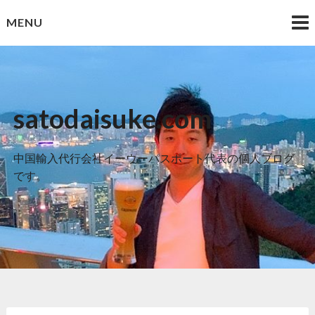
Skip
MENU
to
content
satodaisuke.com
中国輸入代行会社イーウーパスポート代表の個人ブログ
です。