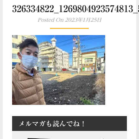
326334822_1269804923574813_
Posted On 2023年1月25日
メルマガも読んでね！