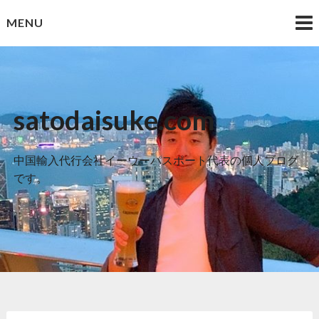
Skip
MENU
to
content
satodaisuke.com
中国輸入代行会社イーウーパスポート代表の個人ブログ
です。