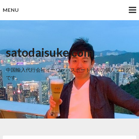
Skip
MENU
to
content
satodaisuke.com
中国輸入代行会社イーウーパスポート代表の個人ブログ
です。