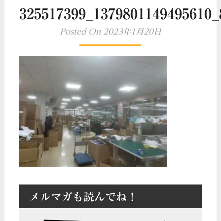
325517399_1379801149495610_
Posted On 2023年1月20日
メルマガも読んでね！