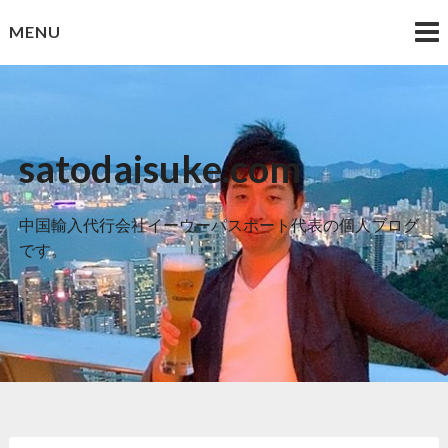
Skip
MENU
to
content
satodaisuke.com
中国輸入代行会社イーウーパスポート代表の個人ブログ
です。