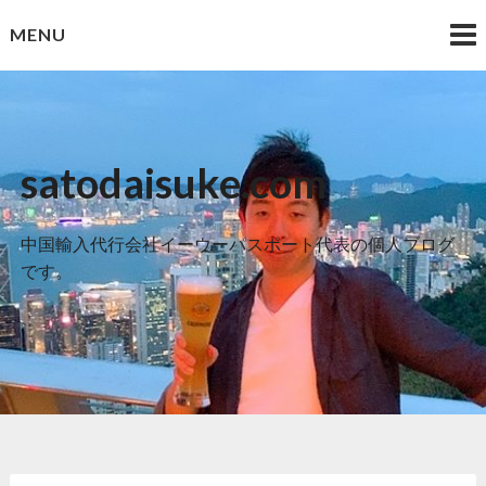
Skip
MENU
to
content
satodaisuke.com
中国輸入代行会社イーウーパスポート代表の個人ブログ
です。