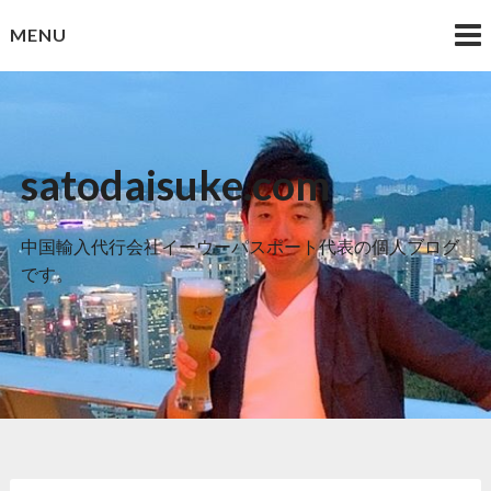
Skip
MENU
to
content
satodaisuke.com
中国輸入代行会社イーウーパスポート代表の個人ブログ
です。