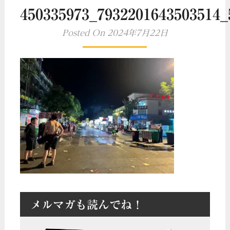
450335973_7932201643503514_
Posted On 2024年7月22日
メルマガも読んでね！