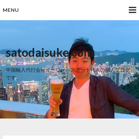
Skip
MENU
to
content
satodaisuke.com
中国輸入代行会社イーウーパスポート代表の個人ブログ
です。