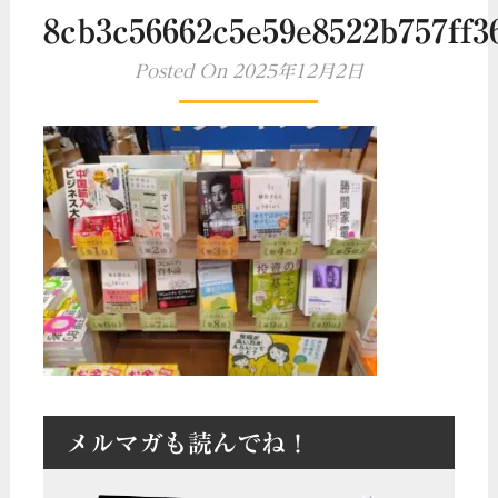
8cb3c56662c5e59e8522b757ff3
Posted On 2025年12月2日
メルマガも読んでね！