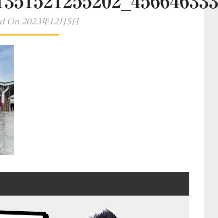
1351521255202_45664633
ed On 2023年12月5日