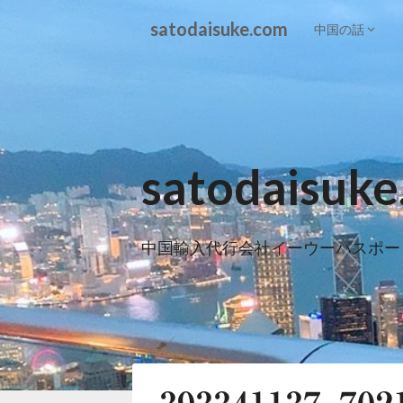
Skip
satodaisuke.com
to
中国の話
content
satodaisuk
中国輸入代行会社イーウーパスポー