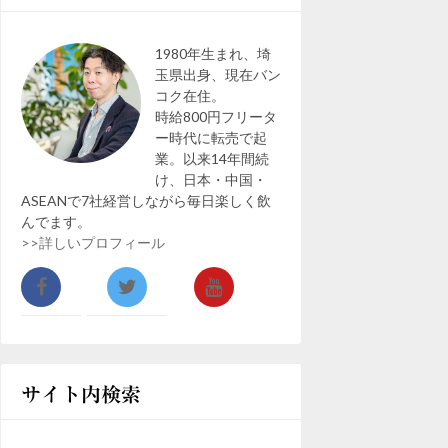
3759150739_n
1980年生まれ、埼
玉県出身、現在バン
コク在住。
時給800円フリータ
ー時代に転売で起
業。以来14年間続
け、日本・中国・
ASEANで7社経営しながら毎日楽しく飲
んでます。
>>詳しいプロフィール
サイト内検索