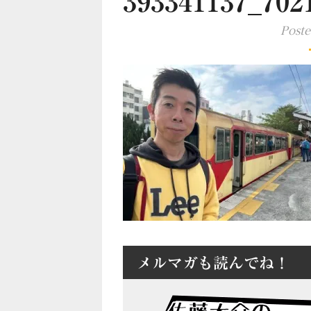
393341137_702
Post
メルマガも読んでね！