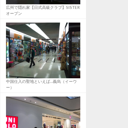
広州で隠れ家【日式高級クラブ】SISTER
オープン
中国仕入の聖地といえば…義烏（イーウ
ー）