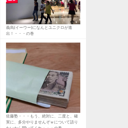
義烏(イーウー)になんとユニクロが進
出！・・・の巻
佐藤塾・・・もう、絶対に、二度と、確
実に、多分やりませんぞｗについて語り
たいから聞いてくれ・・・の巻