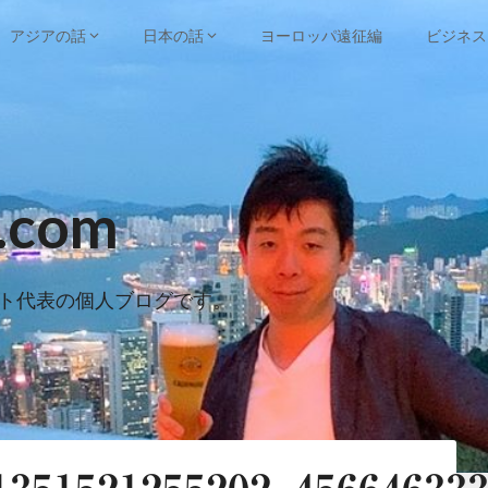
アジアの話
日本の話
ヨーロッパ遠征編
ビジネス
e.com
ト代表の個人ブログです。