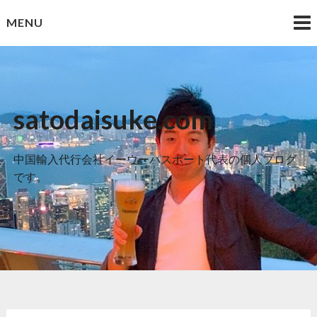
Skip
MENU
to
content
satodaisuke.com
中国輸入代行会社イーウーパスポート代表の個人ブログ
です。