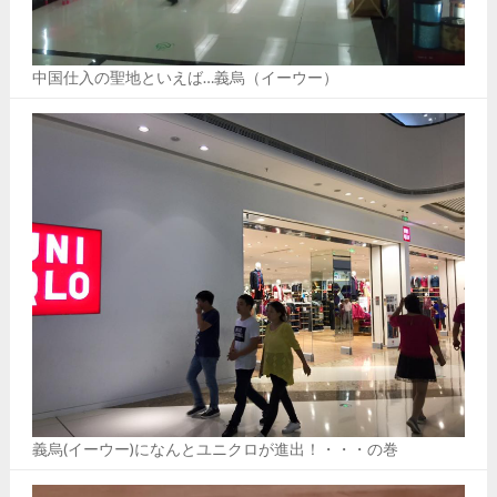
中国仕入の聖地といえば…義烏（イーウー）
義烏(イーウー)になんとユニクロが進出！・・・の巻