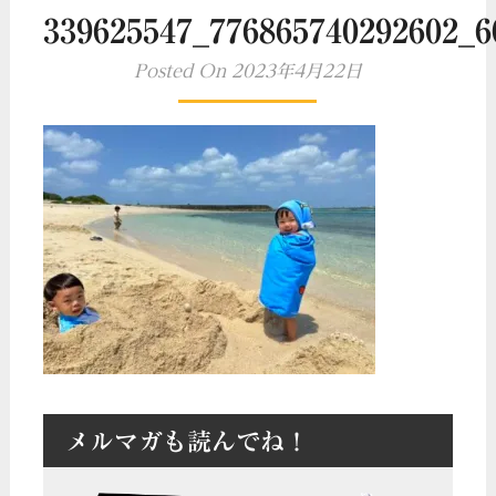
339625547_776865740292602_6
Posted On 2023年4月22日
メルマガも読んでね！